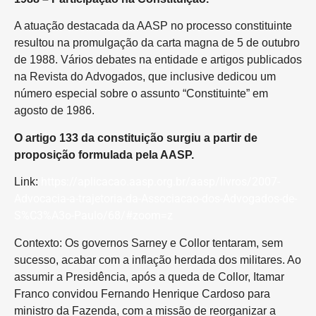
A atuação destacada da AASP no processo constituinte
resultou na promulgação da carta magna de 5 de outubro
de 1988. Vários debates na entidade e artigos publicados
na Revista do Advogados, que inclusive dedicou um
número especial sobre o assunto “Constituinte” em
agosto de 1986.
O artigo 133 da constituição surgiu a partir de
proposição formulada pela AASP.
https://aplicacao.aasp.org.br/aasp/livros/2007-
Link:
Advocacia-a-trajetoria-da-Associacao-dos-Advogados-de-
S%C3%A3o-Paulo/68/#zoom=z
Contexto: Os governos Sarney e Collor tentaram, sem
sucesso, acabar com a inflação herdada dos militares. Ao
assumir a Presidência, após a queda de Collor, Itamar
Franco convidou Fernando Henrique Cardoso para
ministro da Fazenda, com a missão de reorganizar a