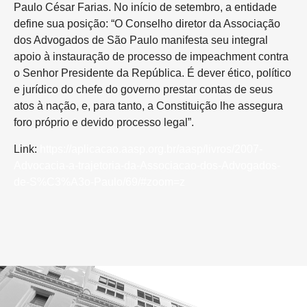
Paulo César Farias. No início de setembro, a entidade
define sua posição: “O Conselho diretor da Associação
dos Advogados de São Paulo manifesta seu integral
apoio à instauração de processo de impeachment contra
o Senhor Presidente da República. É dever ético, político
e jurídico do chefe do governo prestar contas de seus
atos à nação, e, para tanto, a Constituição lhe assegura
foro próprio e devido processo legal”.
Link:
https://aplicacao.aasp.org.br/aasp/livros/2007-
Advocacia-a-trajetoria-da-Associacao-dos-Advogados-
de-S%C3%A3o-Paulo/69/#zoom=z